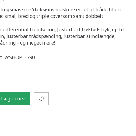
stingsmaskine/dæksøms maskine er let at tråde til en
 smal, bred og triple coversøm samt dobbelt
differential fremføring, Justerbart trykfodstryk, op til
in, Justerbar trådspænding, Justerbar stinglængde,
rådning - og meget mere!
.:
WSHOP-3790
Læg i kurv