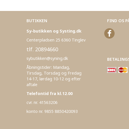
BUTIKKEN
FIND OS P
Sy-butikken og Systing.dk
Centerpladsen 25 6360 Tinglev
tlf. 20894660
sybutikken@syning.dk
BETALING
Åbningstider: Mandag,
Tirsdag, Torsdag og Fredag
14-17, lørdag 10-12 og efter
aftale
Telefontid fra kl.12.00
cvr. nr. 41563206
konto nr. 9855 8850420093