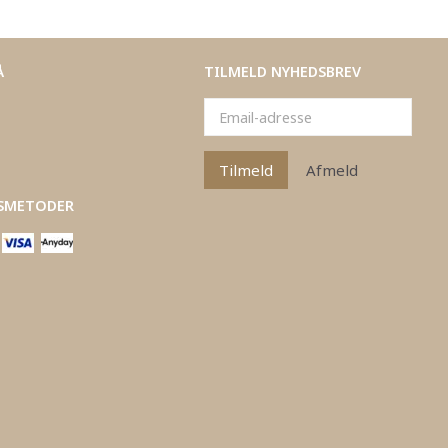
Å
TILMELD NYHEDSBREV
Email-
adresse
Tilmeld
Afmeld
SMETODER