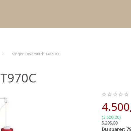
Singer Coverstitch 14T970C
14T970C
4.500
(
3.600,00
)
5.295,00
Du sparer:
79