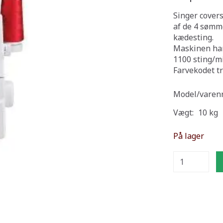
Singer cover
af de
4 sømme:
kædesting.
Maskinen har 
1100 sting/m
Farvekodet t
Model/varenr
Vægt:
10 kg
På lager