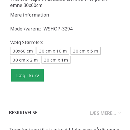
emne 30x60cm
Mere information
Model/varenr.:
WSHOP-3294
Vælg
Størrelse:
30x60 cm
30 cm x 10 m
30 cm x 5 m
30 cm x 2 m
30 cm x 1m
Læg i kurv
BESKRIVELSE
LÆS MERE...
Transfer tape til at sætte dit folie over på dit emne .