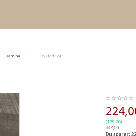
Bernina
Trykfod “24”
224,0
(
179,20
)
448,00
Du sparer:
22