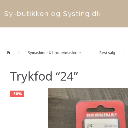
Sy-butikken og Systing.dk
Symaskiner & broderimaskiner
Rest salg
Trykfod “24”
-50%