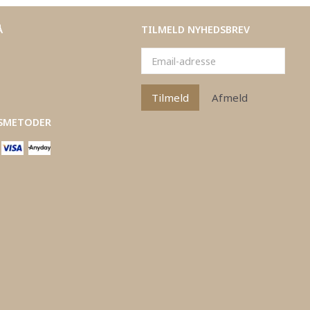
Å
TILMELD NYHEDSBREV
Email-
adresse
Tilmeld
Afmeld
SMETODER