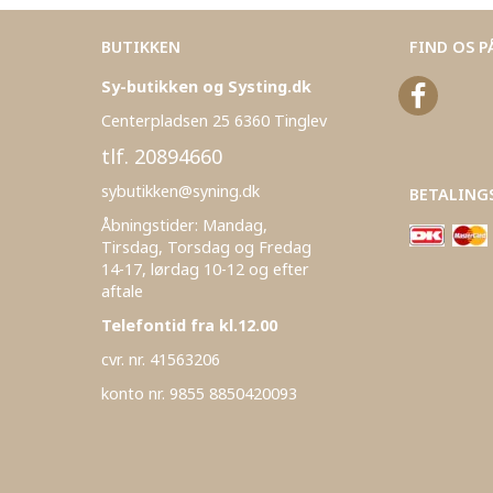
BUTIKKEN
FIND OS P
Sy-butikken og Systing.dk
Centerpladsen 25 6360 Tinglev
tlf. 20894660
sybutikken@syning.dk
BETALING
Åbningstider: Mandag,
Tirsdag, Torsdag og Fredag
14-17, lørdag 10-12 og efter
aftale
Telefontid fra kl.12.00
cvr. nr. 41563206
konto nr. 9855 8850420093