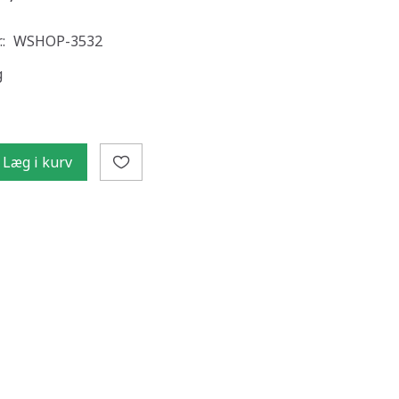
.:
WSHOP-3532
g
Læg i kurv