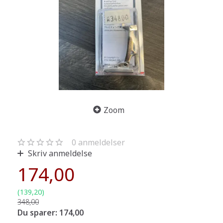
Zoom
0
anmeldelser
Skriv anmeldelse
174,00
(
139,20
)
348,00
Du sparer:
174,00