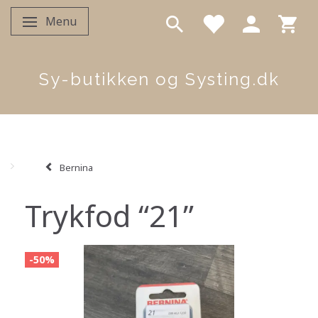
Menu
Skifte navigation
Sy-butikken og Systing.dk
Bernina
Trykfod “21”
-50%