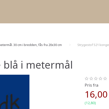
etermål. 30 cm i bredden, fås fra 20x30 cm
Strygestof 521 konge
 blå i metermål
Pris fra
16,00
(
12,80
)