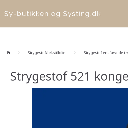
Sy-butikken og Systing.dk
Strygestof/tekstilfolie
Strygestof ensfarvede i m
Strygestof 521 konge