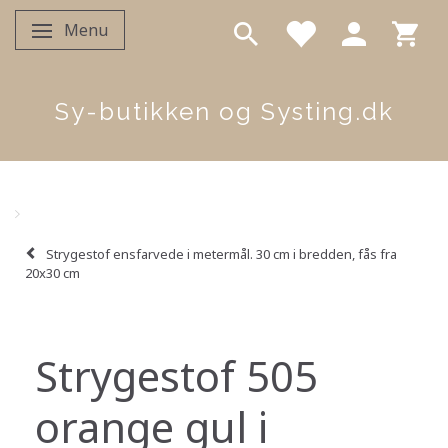
Menu
Skifte navigation
Sy-butikken og Systing.dk
Strygestof ensfarvede i metermål. 30 cm i bredden, fås fra
20x30 cm
Strygestof 505
orange gul i