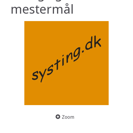
mestermål
Zoom