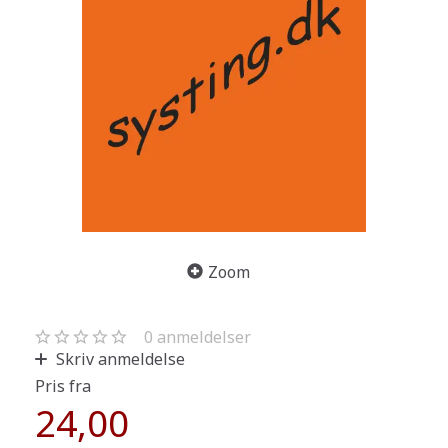
Zoom
0
anmeldelser
Skriv anmeldelse
Pris fra
24,00