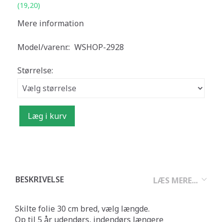
(
19,20
)
Mere information
Model/varenr.:
WSHOP-2928
Størrelse:
Læg i kurv
BESKRIVELSE
LÆS MERE...
Skilte folie 30 cm bred, vælg længde.
Op til 5 år udendørs, indendørs længere