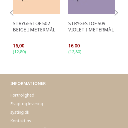
STRYGESTOF 502
STRYGESTOF 509
S
BEIGE I METERMÅL
VIOLET I METERMÅL
B
M
16,00
16,00
1
(
12,80
)
(
12,80
)
(
1
INFORMATIONER
Fortrolighed
Fragt og levering
systing.dk
Kontakt os