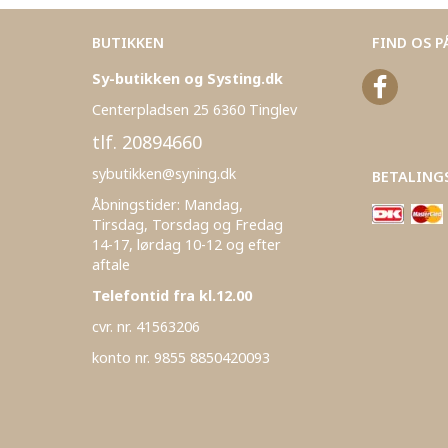
BUTIKKEN
FIND OS P
Sy-butikken og Systing.dk
Centerpladsen 25 6360 Tinglev
tlf. 20894660
sybutikken@syning.dk
BETALING
Åbningstider: Mandag,
Tirsdag, Torsdag og Fredag
14-17, lørdag 10-12 og efter
aftale
Telefontid fra kl.12.00
cvr. nr. 41563206
konto nr. 9855 8850420093