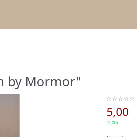
n by Mormor"
5,00
(
4,00
)