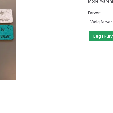
Model/varenr
Farver:
Læg i kurv