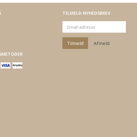
Å
TILMELD NYHEDSBREV
Email-
adresse
Tilmeld
Afmeld
SMETODER