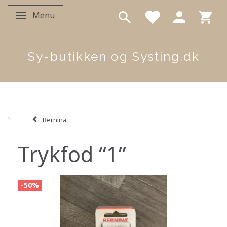
Menu
Skifte navigation
Sy-butikken og Systing.dk
Bernina
Trykfod “1”
-50%