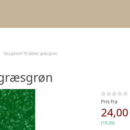
Strygestof 75 Glitter græsgrøn
r græsgrøn
Pris fra
24,00
(
19,20
)