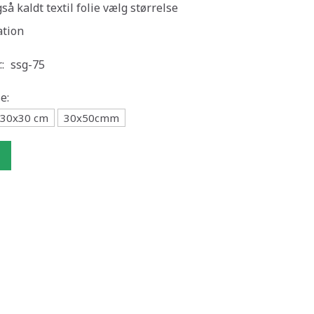
så kaldt textil folie vælg størrelse
ation
.:
ssg-75
e:
30x30 cm
30x50cmm