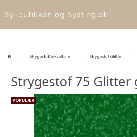
Sy-butikken og Systing.dk
Strygestof/tekstilfolie
Strygestof Glitter
Strygestof 75 Glitte
POPULÆR