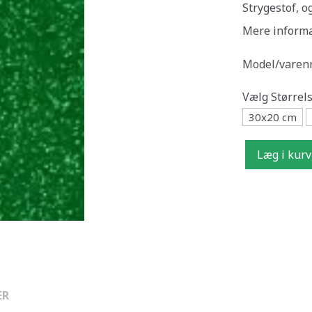
Strygestof, og
Mere inform
Model/varenr
Vælg
Størrels
30x20 cm
Læg i kurv
ER