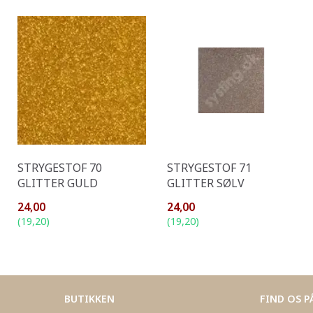
STRYGESTOF 70
STRYGESTOF 71
GLITTER GULD
GLITTER SØLV
24,00
24,00
(
19,20
)
(
19,20
)
BUTIKKEN
FIND OS P