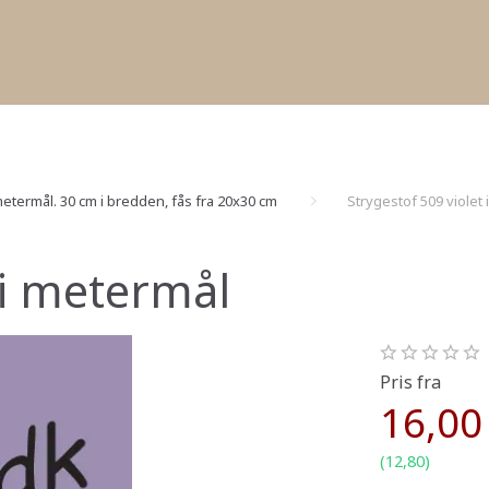
etermål. 30 cm i bredden, fås fra 20x30 cm
Strygestof 509 violet
 i metermål
Pris fra
16,00
(
12,80
)