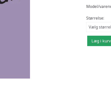
Model/varenr
Størrelse:
Læg i kurv