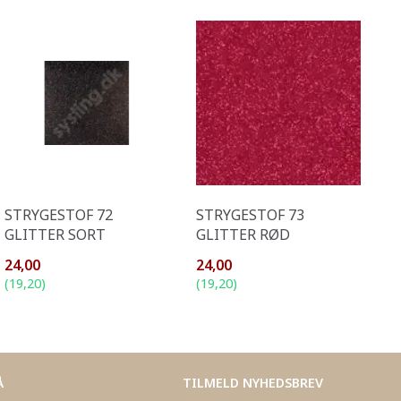
STRYGESTOF 72
STRYGESTOF 73
GLITTER SORT
GLITTER RØD
24,00
24,00
(
19,20
)
(
19,20
)
Å
TILMELD NYHEDSBREV