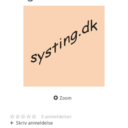
Zoom
0
anmeldelser
Skriv anmeldelse