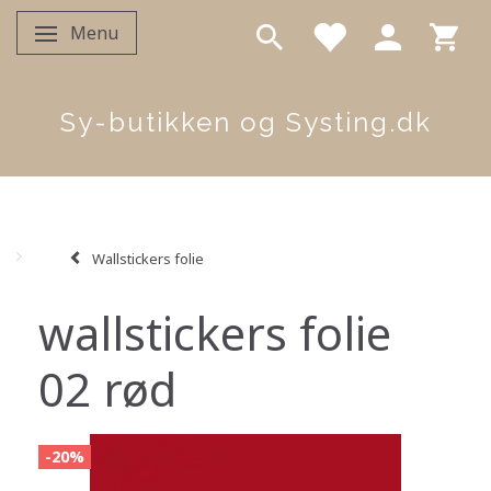
Menu
Skifte navigation
Sy-butikken og Systing.dk
Wallstickers folie
wallstickers folie
02 rød
-20%