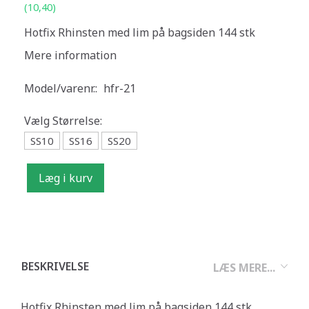
(
10,40
)
Hotfix Rhinsten med lim på bagsiden 144 stk
Mere information
Model/varenr.:
hfr-21
Vælg
Størrelse:
SS10
SS16
SS20
Læg i kurv
BESKRIVELSE
LÆS MERE...
Hotfix Rhinsten med lim på bagsiden 144 stk.