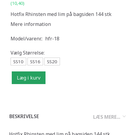
(
10,40
)
Hotfix Rhinsten med lim på bagsiden 144 stk
Mere information
Model/varenr.:
hfr-18
Vælg
Størrelse:
SS10
SS16
SS20
Læg i kurv
BESKRIVELSE
LÆS MERE...
Hotfix Rhinsten med lim på bagsiden 144 stk.