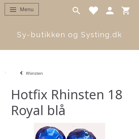
Menu
Skifte navigation
Sy-butikken og Systing.dk
Rhinsten
Hotfix Rhinsten 18
Royal blå