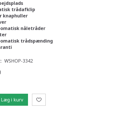
bejdsplads
tisk trådafklip
r knaphuller
ver
tomatisk nåletråder
ter
tomatisk trådspænding
aranti
.:
WSHOP-3342
g
Læg i kurv