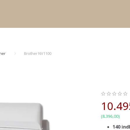
ner
Brother NV1100
10.49
(
8.396,00
)
140 in