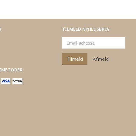
Å
TILMELD NYHEDSBREV
Email-
adresse
Tilmeld
Afmeld
SMETODER