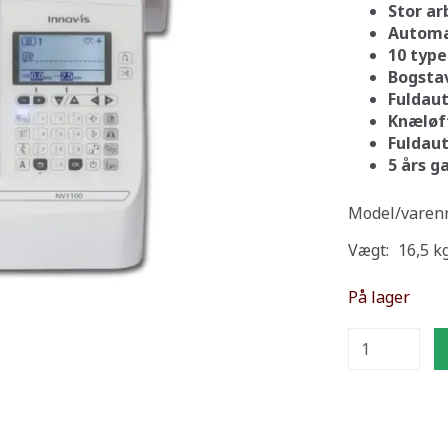
Stor ar
Automa
10 type
Bogsta
Fuldau
Knæløf
Fuldau
5 års g
Model/varenr
Vægt:
16,5 k
På lager