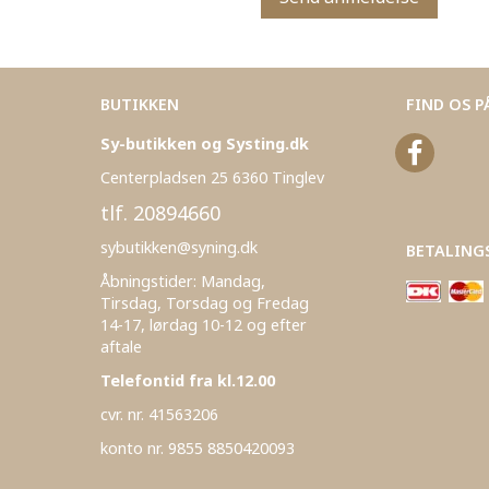
BUTIKKEN
FIND OS P
Sy-butikken og Systing.dk
Centerpladsen 25 6360 Tinglev
tlf. 20894660
sybutikken@syning.dk
BETALING
Åbningstider: Mandag,
Tirsdag, Torsdag og Fredag
14-17, lørdag 10-12 og efter
aftale
Telefontid fra kl.12.00
cvr. nr. 41563206
konto nr. 9855 8850420093