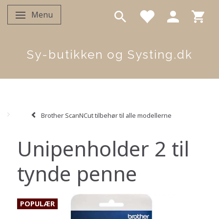
Menu
Skifte navigation
Sy-butikken og Systing.dk
Brother ScanNCut tilbehør til alle modellerne
Unipenholder 2 til
tynde penne
POPULÆR